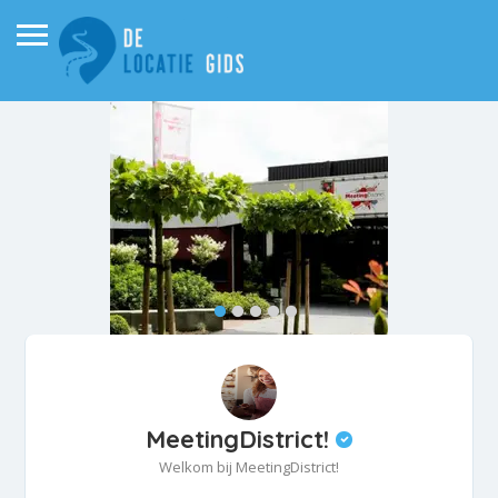
MeetingDistrict!
Welkom bij MeetingDistrict!