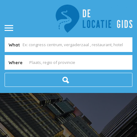
What
Where