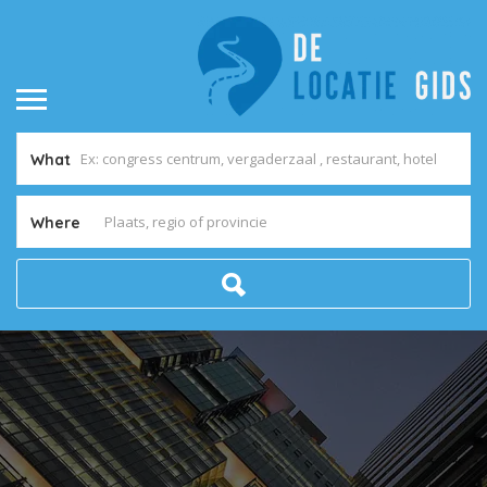
What
Where