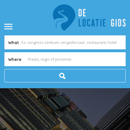
What
Where