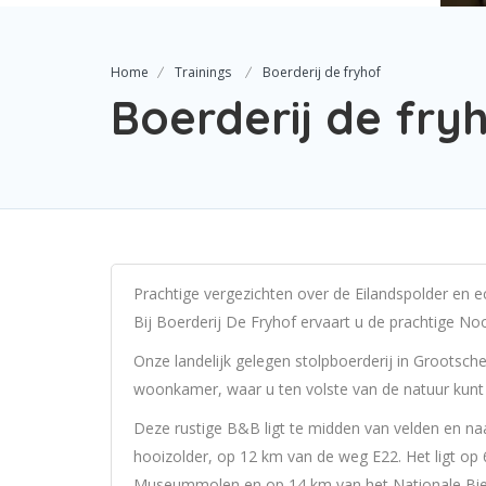
Home
Trainings
Boerderij de fryhof
Boerderij de fry
Prachtige vergezichten over de Eilandspolder en e
Bij Boerderij De Fryhof ervaart u de prachtige No
Onze landelijk gelegen stolpboerderij in Grootsch
woonkamer, waar u ten volste van de natuur kunt g
Deze rustige B&B ligt te midden van velden en naa
hooizolder, op 12 km van de weg E22. Het ligt op
Museummolen en op 14 km van het Nationale B