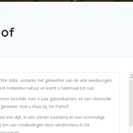
hof
chte stilte, ondanks het gekwetter van de vele weidevogels.
ord-Hollandse natuur en komt u helemaal tot rust.
ermer beschikt over 6 luxe gastenkamers en een sfeervolle
enieten. Voel u thuis bij De Fryhof!
st een dijk, in een stenen boerderij en een voormalige
 6 km van rondleidingen door windmolens in De
iermuseum.