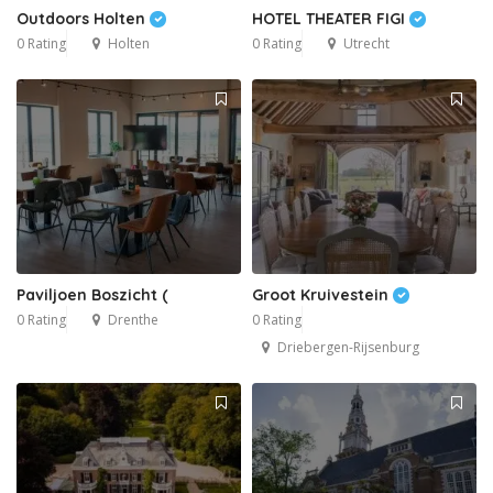
Outdoors Holten
HOTEL THEATER FIGI
0 Rating
Holten
0 Rating
Utrecht
Paviljoen Boszicht (
Groot Kruivestein
0 Rating
Drenthe
0 Rating
Driebergen-Rijsenburg