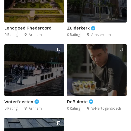
Landgoed Rhederoord
Zuiderkerk
0 Rating
Arnhem
0 Rating
Amsterdam
Waterfeesten
DeRuimte
0 Rating
Arnhem
0 Rating
's-Hertogenbosch