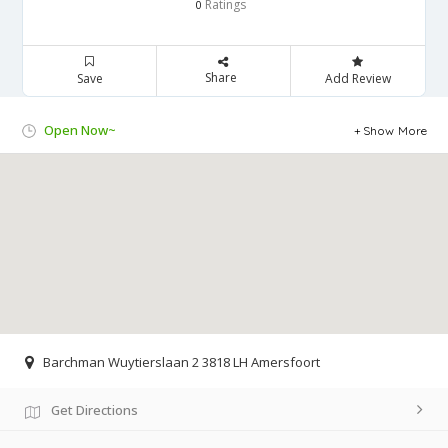
Ratings
0
Share
Save
Add Review
Open Now~
Show More
Barchman Wuytierslaan 2 3818 LH Amersfoort
Get Directions