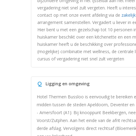
bijzondere omgeving in het IJsseldal aan het meer
vergadering niet snel zult vergeten. Heeft u int
contact op met onze event afdeling via de
zakelij
arrangement samenstellen.
Vergadert u liever in 
Hier bent u met een gezelschap tot 10 personen i
huiskamer beschikt over een kitchenette en een mi
huiskamer heeft u de beschikking over profession
(mogelijke) combinatie met wellness, de centrale 
cursus of vergadering niet snel zult vergeten
Q
Ligging en omgeving
Hotel Thermen Bussloo is eenvoudig te bereiken e
midden tussen de steden Apeldoorn, Deventer en 
- Amersfoort (A1): Bij knooppunt Beekbergen, nee
Voorst/Zutphen. Aan het einde van de afrit rechtsa
derde afslag. Vervolgens direct rechtsaf (Bloeme