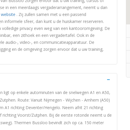
 van Bussloo zorgen ervoor dat u uw training, cursus of
eresse in een meerdaags vergaderarrangement, neemt u dan
k website
. Zij zullen samen met u een passend
een informele sfeer, dan kunt u de huiskamer reserveren.
n volledige privacy even weg van een kantooromgeving. De
nibar, een zithoek en een vergadertafel. Ook in de
ele audio-, video-, en communicatieapparatuur. De
ligging en de omgeving zorgen ervoor dat u uw training,
n ligt op enkele autominuten van de snelwegen A1 en A50,
Zutphen. Route: Vanuit Nijmegen - Wijchen - Arnhem (A50)
m A1 richting Deventer/Hengelo. Neem afrit 21 richting
f richting Voorst/Zutphen. Bij de eerste rotonde neemt u de
nksweg). Thermen Bussloo bevindt zich op ca. 150 meter