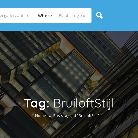
Where
Tag:
BruiloftStijl
Home
Posts tagged "BruiloftStijl"