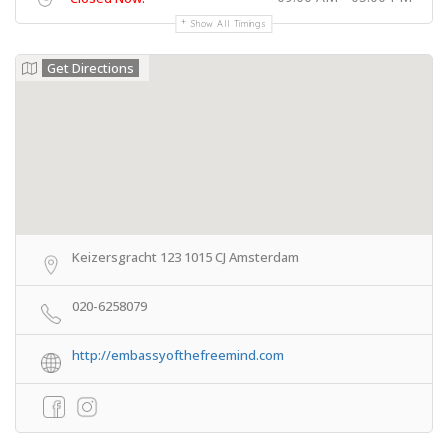
Show All Timings
Get Directions
Keizersgracht 123 1015 CJ Amsterdam
020-6258079
http://embassyofthefreemind.com