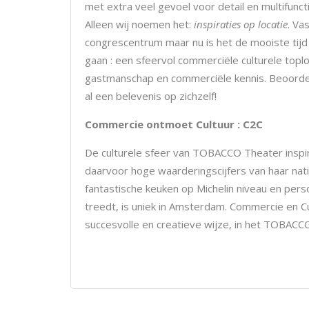
met extra veel gevoel voor detail en multifunctio
Alleen wij noemen het:
inspiraties op locatie
. Va
congrescentrum maar nu is het de mooiste tijd
gaan : een sfeervol commerciële culturele topl
gastmanschap en commerciële kennis. Beoordel
al een belevenis op zichzelf!
Commercie ontmoet Cultuur : C2C
De culturele sfeer van TOBACCO Theater inspi
daarvoor hoge waarderingscijfers van haar nati
fantastische keuken op Michelin niveau en pe
treedt, is uniek in Amsterdam. Commercie en C
succesvolle en creatieve wijze, in het TOBACC