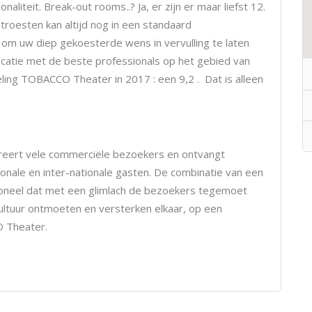
naliteit. Break-out rooms..? Ja, er zijn er maar liefst 12.
stroesten kan altijd nog in een standaard
 om uw diep gekoesterde wens in vervulling te laten
ocatie met de beste professionals op het gebied van
ing TOBACCO Theater in 2017 : een 9,2 . Dat is alleen
reert vele commerciële bezoekers en ontvangt
onale en inter-nationale gasten. De combinatie van een
rsoneel dat met een glimlach de bezoekers tegemoet
ultuur ontmoeten en versterken elkaar, op een
O Theater.